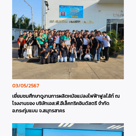
03/05/2567
เยี่ยมชมศึกษาดูงานการผลิตหม้อแปลงไฟฟ้าฟูลไล้ท์ ณ
โรงงานของ บริษัทเอส.พี.อีเล็คทริคอินดัสตรี จำกัด
อ.กระทุ่มแบน จ.สมุทรสาคร